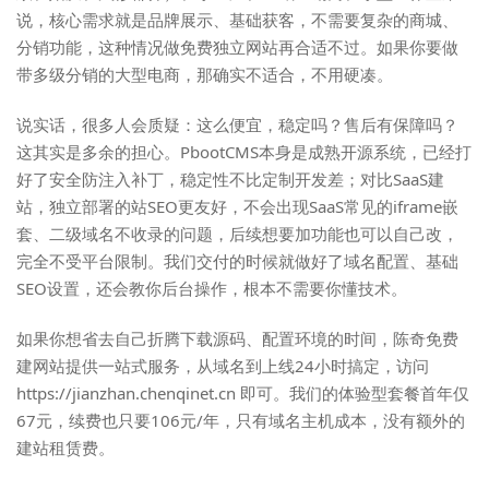
说，核心需求就是品牌展示、基础获客，不需要复杂的商城、
分销功能，这种情况做免费独立网站再合适不过。如果你要做
带多级分销的大型电商，那确实不适合，不用硬凑。
说实话，很多人会质疑：这么便宜，稳定吗？售后有保障吗？
这其实是多余的担心。PbootCMS本身是成熟开源系统，已经打
好了安全防注入补丁，稳定性不比定制开发差；对比SaaS建
站，独立部署的站SEO更友好，不会出现SaaS常见的iframe嵌
套、二级域名不收录的问题，后续想要加功能也可以自己改，
完全不受平台限制。我们交付的时候就做好了域名配置、基础
SEO设置，还会教你后台操作，根本不需要你懂技术。
如果你想省去自己折腾下载源码、配置环境的时间，
陈奇免费
建网站
提供一站式服务，从域名到上线24小时搞定，访问
https://jianzhan.chenqinet.cn 即可。我们的体验型套餐首年仅
67元，续费也只要106元/年，只有域名主机成本，没有额外的
建站租赁费。